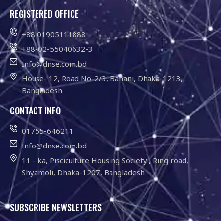
REGISTERED OFFICE
+88 01905111888
+88-02-55040632-3
Info@dnse.com.bd
House- 12, Road No-2/3, Banani, Dhaka-1213,
Bangladesh
CONTACT INFO
01755-646211
Info@dnse.com.bd
11 - ka, Pisciculture Housing Society , Ring road,
Shyamoli, Dhaka-1207, Bangladesh
SUBSCRIBE NEWSLETTERS