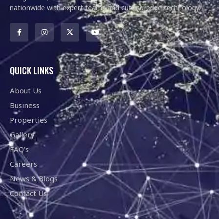
nationwide with expert teams and cutting-edge technology.
QUICK LINKS
About Us
Business
Properties
Gallery
FAQ's
Careers
News & Blogs
Contact Us