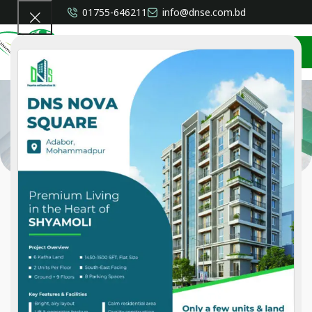
01755-646211
info@dnse.com.bd
CONTACT US
FAQ
Home
»
FAQ
FAQ's
FREQUENTLY ASKED QUESTIONS
Company Information